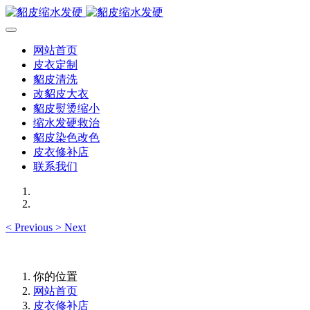
网站首页
皮衣定制
貂皮清洗
改貂皮大衣
貂皮熨烫缩小
缩水发硬救治
貂皮染色改色
皮衣修补店
联系我们
<
Previous
>
Next
你的位置
网站首页
皮衣修补店